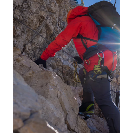
GARMISCH-PARTENKIRCHEN
Eine Vielzahl von Angeboten zur
erlebnisorientierten
Freizeitgestaltung können die
Gäste des
ATLAS Grand Hotels
in Garmisch-Partenkirchen und in
seiner sehenswerten und
erlebensreichen Umgebung
genießen.