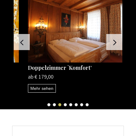
Doppelzimmer `Komfort‘
D
ab € 179,00
a
Mehr sehen