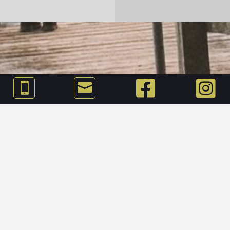




Garmisch-
PARTENKIRCHEN
ENTDECKE DEINE WAHRE NATUR