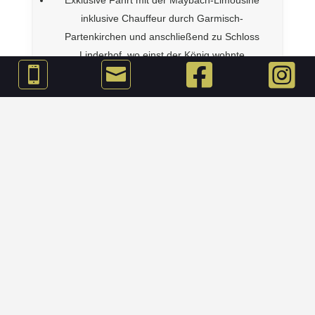
inklusive Chauffeur durch Garmisch-
Partenkirchen und anschließend zu Schloss
Linderhof, wo einst der König wohnte




Champagner-Picknick im Schlosspark
Wohlfühlmassage 50min. pro Person – gerne
auch in Ihrer Suite
Zeit zu Zweit
Wohlfühl-Nachmittag am Samstag: Maniküre,
Pediküre und Friseur
Exotischer Obstkorb mit Schokoladenbrunnen
7-Gang-Menü in der Suite oder als Highlight
verbunden mit einem Privatkoch an unserem
Naturpool
Anschließende Private-Lounge mit Cocktails und
Privat-Feuerwerk